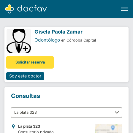
Gisela Paola Zamar
Odontólogo
en Córdoba Capital
Buscar
Solicitar reserva
Software para clínicas
Soporte
Soy este doctor
¿Eres un doctor?
Consultas
La plata 323
Consultorio privado