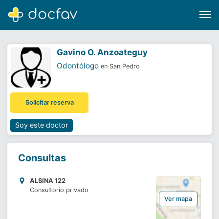
Gavino O. Anzoateguy
Odontólogo
en San Pedro
Buscar
Solicitar reserva
Software para clínicas
Soporte
Soy este doctor
¿Eres un doctor?
Consultas
ALSINA 122
Consultorio privado
Ver mapa