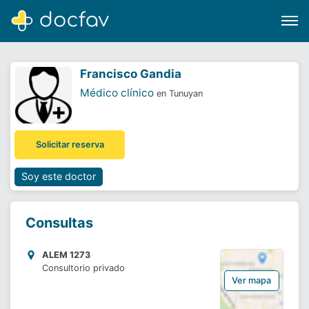
Francisco Gandia
Médico clínico
en Tunuyan
Buscar
Solicitar reserva
Software para clínicas
Soporte
Soy este doctor
¿Eres un doctor?
Consultas
ALEM 1273
Consultorio privado
Ver mapa