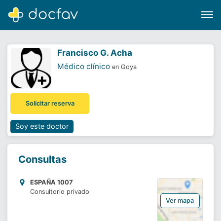
Francisco G. Acha
Médico clínico
en Goya
Buscar
Solicitar reserva
Software para clínicas
Soporte
Soy este doctor
¿Eres un doctor?
Consultas
ESPAÑA 1007
Consultorio privado
Ver mapa