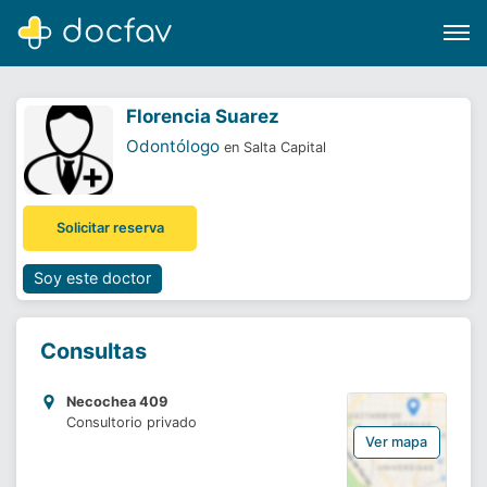
Florencia Suarez
Odontólogo
en Salta Capital
Buscar
Solicitar reserva
Software para clínicas
Soporte
Soy este doctor
¿Eres un doctor?
Consultas
Necochea 409
Consultorio privado
Ver mapa