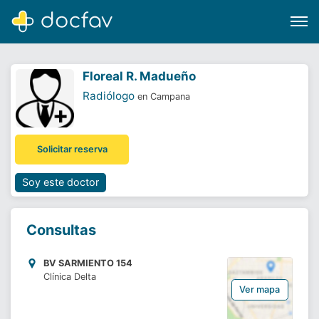
Floreal R. Madueño
Radiólogo
en Campana
Buscar
Solicitar reserva
Software para clínicas
Soporte
Soy este doctor
¿Eres un doctor?
Consultas
BV SARMIENTO 154
Clínica Delta
Ver mapa