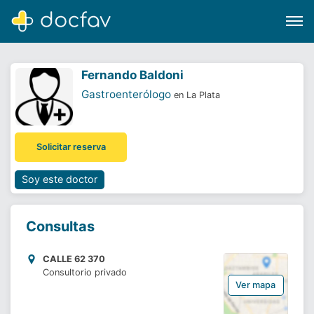
Fernando Baldoni
Gastroenterólogo
en La Plata
Buscar
Solicitar reserva
Software para clínicas
Soporte
Soy este doctor
¿Eres un doctor?
Consultas
CALLE 62 370
Consultorio privado
Ver mapa