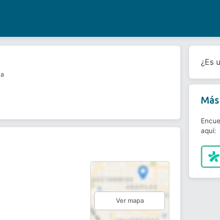
¿Es 
da
Más 
Encue
aquí:
Ver mapa