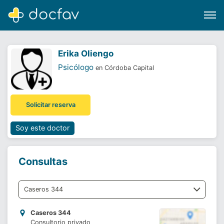
Erika Oliengo
Psicólogo
en Córdoba Capital
Buscar
Solicitar reserva
Software para clínicas
Soporte
Soy este doctor
¿Eres un doctor?
Consultas
Caseros 344
Consultorio privado