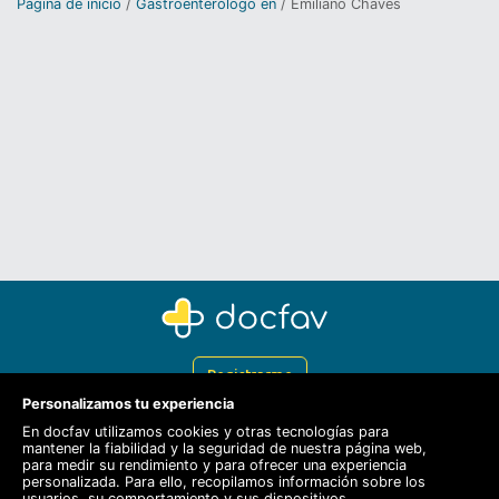
Página de inicio
Gastroenterólogo en
Emiliano Chaves
Registrarme
Personalizamos tu experiencia
Docfav
En docfav utilizamos cookies y otras tecnologías para
mantener la fiabilidad y la seguridad de nuestra página web,
Recursos
para medir su rendimiento y para ofrecer una experiencia
personalizada. Para ello, recopilamos información sobre los
Para doctores
usuarios, su comportamiento y sus dispositivos