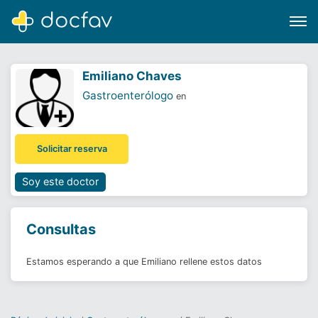
Emiliano Chaves
Gastroenterólogo
en
Buscar
Solicitar reserva
Software para clínicas
Soporte
Soy este doctor
¿Eres un doctor?
Consultas
Estamos esperando a que Emiliano rellene estos datos