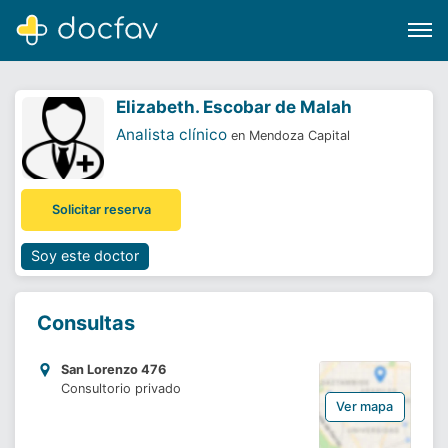
Elizabeth. Escobar de Malah
Analista clínico
en Mendoza Capital
Buscar
Solicitar reserva
Software para clínicas
Soporte
Soy este doctor
¿Eres un doctor?
Consultas
San Lorenzo 476
Consultorio privado
Ver mapa