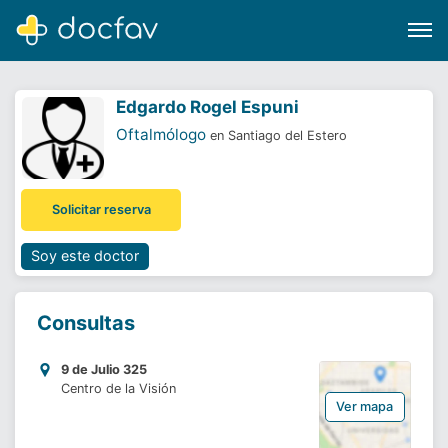
Edgardo Rogel Espuni
Oftalmólogo
en Santiago del Estero
Buscar
Solicitar reserva
Software para clínicas
Soporte
Soy este doctor
¿Eres un doctor?
Consultas
9 de Julio 325
Centro de la Visión
Ver mapa