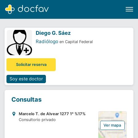
Diego G. Sáez
Radiólogo
en Capital Federal
Buscar
Solicitar reserva
Software para clínicas
Soporte
Soy este doctor
¿Eres un doctor?
Consultas
Marcelo T. de Alvear 1277 1° %17%
Consultorio privado
Ver mapa