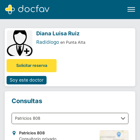
Diana Luisa Ruiz
Radiólogo
en Punta Alta
Buscar
Solicitar reserva
Software para clínicas
Soporte
Soy este doctor
¿Eres un doctor?
Consultas
Patricios 808
Consultorio privado