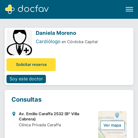
Daniela Moreno
Cardiólogo
en Córdoba Capital
Buscar
Solicitar reserva
Software para clínicas
Soporte
Soy este doctor
¿Eres un doctor?
Consultas
Av. Emilio Caraffa 2532 (Bº Villa
Cabrera)
Clínica Privada Caraffa
Ver mapa