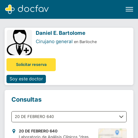
Daniel E. Bartolome
Cirujano general
en Bariloche
Buscar
Solicitar reserva
Software para clínicas
Soporte
Soy este doctor
¿Eres un doctor?
Consultas
20 DE FEBRERO 640
Laboratorio de Análisis Clínicos "dres.