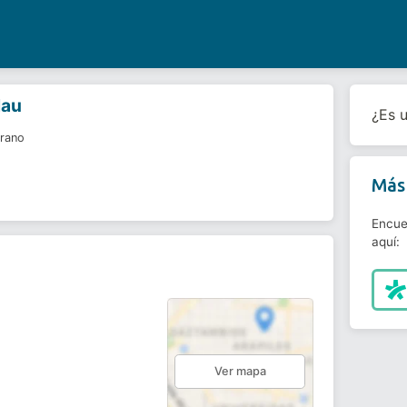
lau
¿Es 
grano
Más 
Encue
aquí:
Ver mapa