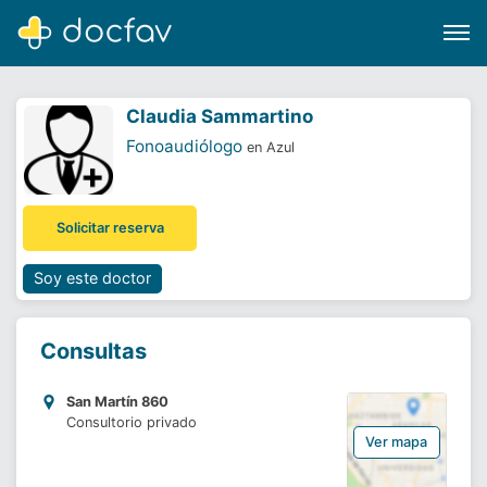
Claudia Sammartino
Fonoaudiólogo
en Azul
Buscar
Solicitar reserva
Software para clínicas
Soporte
Soy este doctor
¿Eres un doctor?
Consultas
San Martín 860
Consultorio privado
Ver mapa