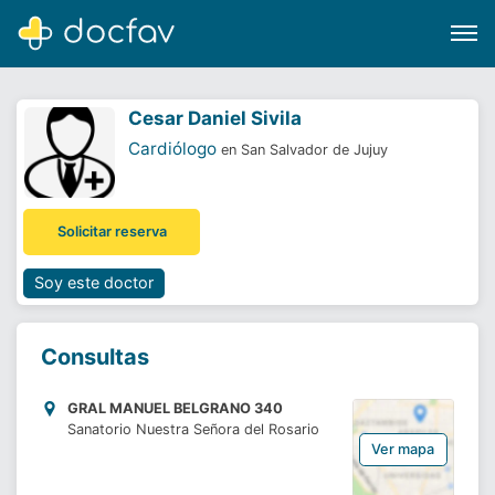
Cesar Daniel Sivila
Cardiólogo
en San Salvador de Jujuy
Buscar
Solicitar reserva
Software para clínicas
Soporte
Soy este doctor
¿Eres un doctor?
Consultas
GRAL MANUEL BELGRANO 340
Sanatorio Nuestra Señora del Rosario
Ver mapa