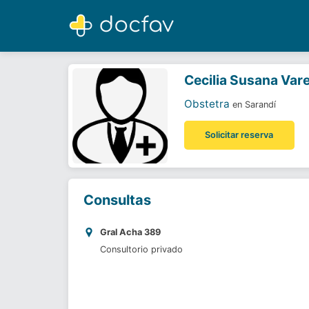
Cecilia Susana Varela
Obstetra
Cecilia Susana Vare
Obstetra
en Sarandí
Solicitar reserva
Consultas
Gral Acha 389
Consultorio privado