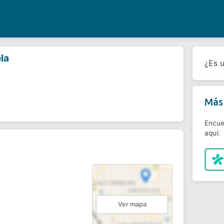
la
¿Es 
Más 
Encue
aquí:
Ver mapa