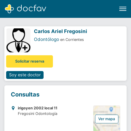
Carlos Ariel Fregosini
Odontólogo
en Corrientes
Buscar
Solicitar reserva
Software para clínicas
Soporte
Soy este doctor
¿Eres un doctor?
Consultas
irigoyen 2002 local 11
Fregosini Odontología
Ver mapa