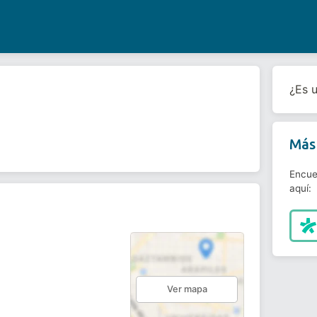
¿Es 
Más 
Encue
aquí:
Ver mapa