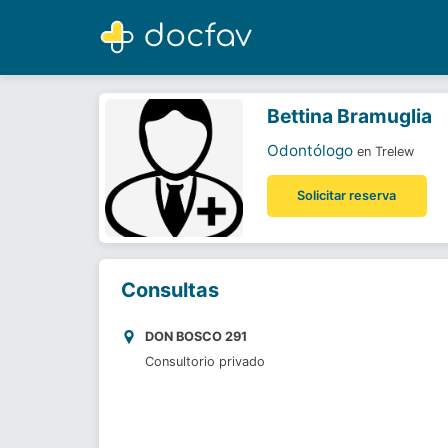
Bettina Bramuglia
Odontólogo
Bettina Bramuglia
Odontólogo
en Trelew
Solicitar reserva
Consultas
DON BOSCO 291
Consultorio privado