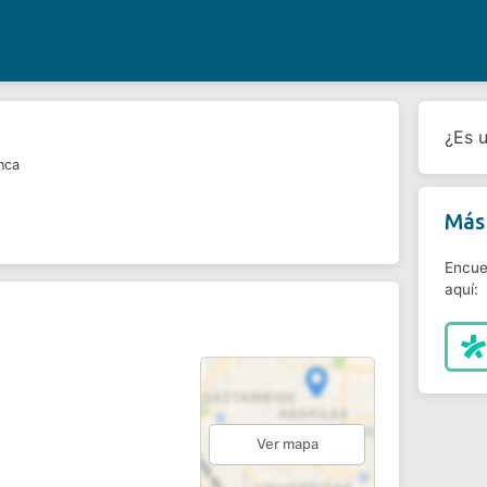
¿Es 
nca
Más 
Encue
aquí:
Ver mapa