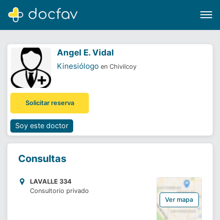
Angel E. Vidal
Kinesiólogo
en Chivilcoy
Buscar
Solicitar reserva
Software para clínicas
Soporte
Soy este doctor
¿Eres un doctor?
Consultas
LAVALLE 334
Consultorio privado
Ver mapa