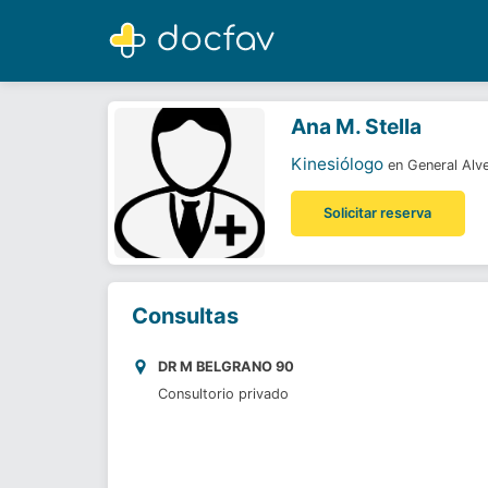
Ana M. Stella
Kinesiólogo
Ana M. Stella
Kinesiólogo
en General Alv
Solicitar reserva
Consultas
DR M BELGRANO 90
Consultorio privado