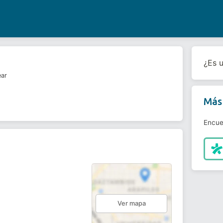
¿Es 
ear
Más 
Encue
Ver mapa