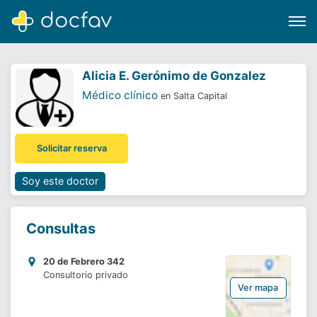
Alicia E. Gerónimo de Gonzalez
Médico clínico
en Salta Capital
Buscar
Solicitar reserva
Software para clínicas
Soporte
Soy este doctor
¿Eres un doctor?
Consultas
20 de Febrero 342
Consultorio privado
Ver mapa