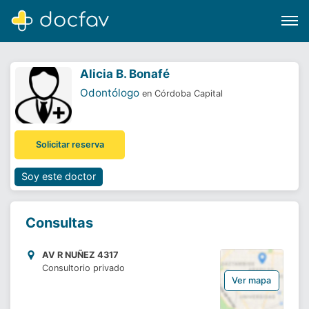
Alicia B. Bonafé
Odontólogo
en Córdoba Capital
Buscar
Solicitar reserva
Software para clínicas
Soporte
Soy este doctor
¿Eres un doctor?
Consultas
AV R NUÑEZ 4317
Consultorio privado
Ver mapa