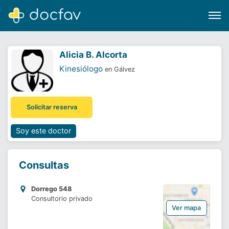
Alicia B. Alcorta
Kinesiólogo
en Gálvez
Buscar
Solicitar reserva
Software para clínicas
Soporte
Soy este doctor
¿Eres un doctor?
Consultas
Dorrego 548
Consultorio privado
Ver mapa