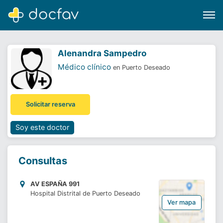
Alenandra Sampedro
Médico clínico
en Puerto Deseado
Buscar
Solicitar reserva
Software para clínicas
Soporte
Soy este doctor
¿Eres un doctor?
Consultas
AV ESPAÑA 991
Hospital Distrital de Puerto Deseado
Ver mapa