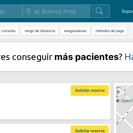
Sopo
e consulta
rango de distancia
aseguradoras
métodos de pago
más pacientes
Ha
res conseguir
?
+
−
Solicitar reserva
⇧
»
©
OpenS
Solicitar reserva