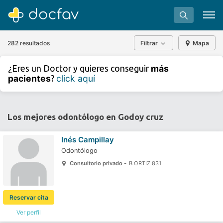
282 resultados
Filtrar
Mapa
+
−
más
¿Eres un Doctor y quieres conseguir
⇧
pacientes
click aquí
?
»
©
OpenStreetMap
contributors.
Buscar
Software para clínicas
Los mejores odontólogo en Godoy cruz
Soporte
Inés Campillay
¿Eres un doctor?
Odontólogo
Consultorio privado -
B ORTIZ 831
Reservar cita
Ver perfil