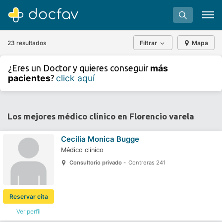
23 resultados
Filtrar
Mapa
+
−
más
¿Eres un Doctor y quieres conseguir
⇧
pacientes
click aquí
?
»
©
OpenStreetMap
contributors.
Buscar
Software para clínicas
Los mejores médico clínico en Florencio varela
Soporte
Cecilia Monica Bugge
¿Eres un doctor?
Médico clínico
Consultorio privado -
Contreras 241
Reservar cita
Ver perfil