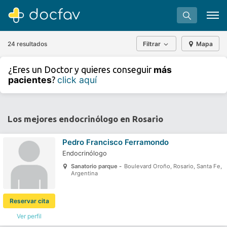
24 resultados
Filtrar
Mapa
+
−
más
¿Eres un Doctor y quieres conseguir
⇧
pacientes
click aquí
?
»
©
OpenStreetMap
contributors.
Buscar
Software para clínicas
Los mejores endocrinólogo en Rosario
Soporte
Pedro Francisco Ferramondo
¿Eres un doctor?
Endocrinólogo
Sanatorio parque -
Boulevard Oroño, Rosario, Santa Fe,
Argentina
Reservar cita
Ver perfil