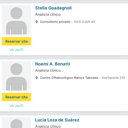
Stella Guadagnoli
Analista clínico
Consultorio privado -
SAN JUAN 44
Reservar cita
Ver perfil
Noemí A. Bonatti
Analista clínico
Centro Oftalmológico Ramos Taboada -
Avellaneda 274
Reservar cita
Ver perfil
Lucía Loza de Suárez
Analista clínico