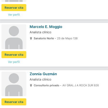
Reservar cita
Ver perfil
Marcelo E. Moggio
Analista clínico
Sanatorio Norte -
25 de Mayo 138
Reservar cita
Ver perfil
Zonnia Guzmán
Analista clínico
Consultorio privado -
AV GRAL J A ROCA SUR 926
Reservar cita