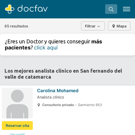
65 resultados
Filtrar
Mapa
+
−
más
¿Eres un Doctor y quieres conseguir
⇧
pacientes
click aquí
?
»
©
OpenStreetMap
contributors.
Buscar
Software para clínicas
Los mejores analista clínico en San fernando del
valle de catamarca
Soporte
¿Eres un doctor?
Carolina Mohamed
Analista clínico
Consultorio privado -
Sarmiento 953
Reservar cita
Ver perfil