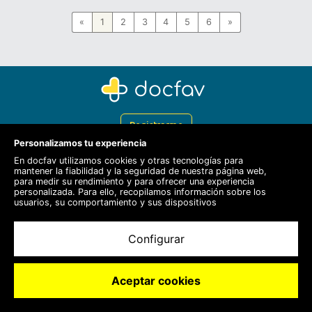
«
1
2
3
4
5
6
»
Registrarme
Personalizamos tu experiencia
Docfav
En docfav utilizamos cookies y otras tecnologías para
mantener la fiabilidad y la seguridad de nuestra página web,
Recursos
para medir su rendimiento y para ofrecer una experiencia
personalizada. Para ello, recopilamos información sobre los
Para doctores
usuarios, su comportamiento y sus dispositivos
Especialistas
Configurar
Aceptar cookies
© 2020 Docfav S.L